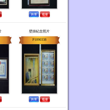
片
壁掛紀念照片
P1090338