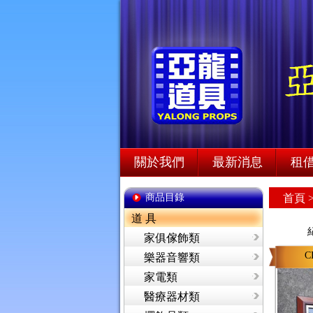
關於我們
最新消息
租
商品目錄
首頁
道 具
家俱傢飾類
C
樂器音響類
家電類
醫療器材類