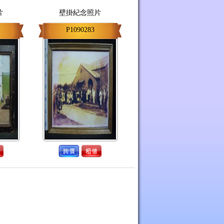
片
壁掛紀念照片
P1090283