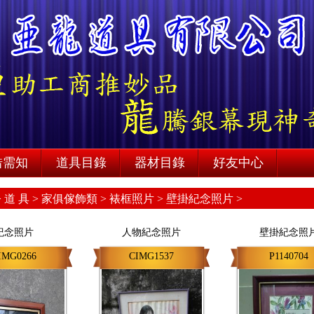
借需知
道具目錄
器材目錄
好友中心
>
道 具 >
家俱傢飾類 >
裱框照片 >
壁掛紀念照片 >
紀念照片
人物紀念照片
壁掛紀念照
IMG0266
CIMG1537
P1140704