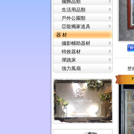
擺飾品類
生活用品類
戶外公園類
亞龍獨家道具
器 材
攝影輔助器材
特效器材
彈跳床
強力風扇
壁
P