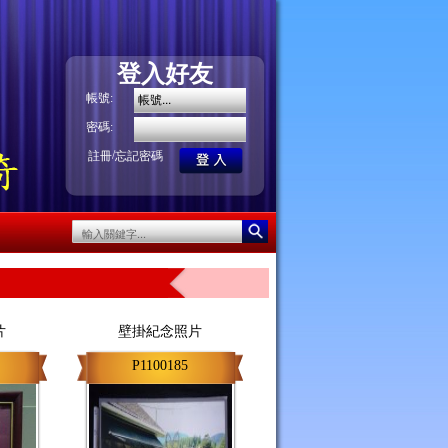
登入好友
帳號:
密碼:
/
註冊
忘記密碼
片
壁掛紀念照片
P1100185