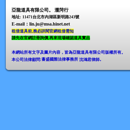
亞龍道具有限公司。 瀧菏行
地址: 11471台北市內湖區新明路243號
E-mail
：lin.ju@msa.hinet.net
租借道具前,務必詳閱官網租借需知
請先在官網註冊詢價,再來現場確認道具實品
本網站所有文字及圖片內容，皆為亞龍道具有限公司版權所有
。
本公司法律顧問:
薈盛國際法律事務所
沈鴻君律師
。