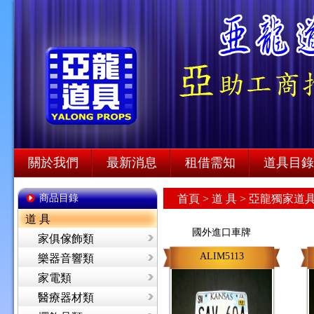
關於我們
最新消息
租借需知
道具目錄
商品目錄
首頁
>
道 具 >
亞龍獨家道具
道 具
國外進口車牌
家俱傢飾類
ALIM5113
樂器音響類
家電類
醫療器材類