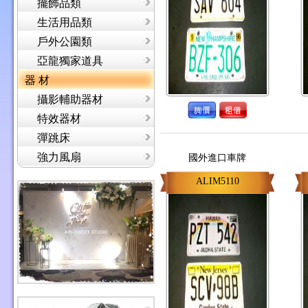
擺飾品類
生活用品類
戶外公園類
亞龍獨家道具
器 材
攝影輔助器材
特效器材
彈跳床
強力風扇
國外進口車牌
ALIM5110