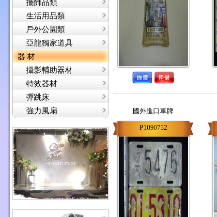
擺飾品類
生活用品類
戶外公園類
亞龍獨家道具
器 材
攝影輔助器材
特效器材
彈跳床
強力風扇
國外進口車牌
P1090752